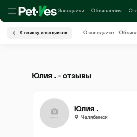
Заводчики
Объявления
От
О заводчике
Объяв
К списку заводчиков
Юлия . - отзывы
Юлия .
Челябинск