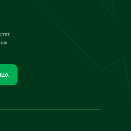
отят.
оды
мца