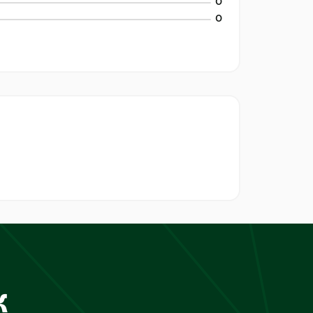
0
0
к