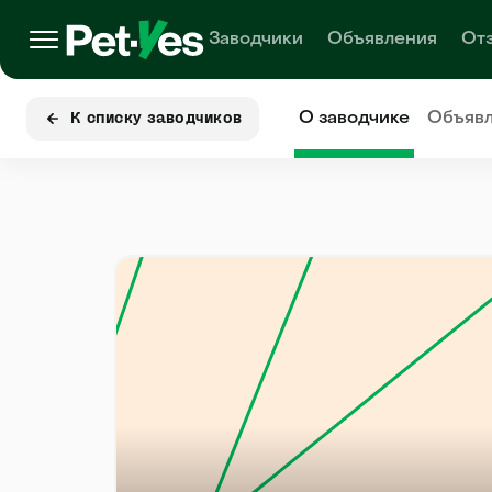
Заводчики
Объявления
От
О заводчике
Объяв
К списку заводчиков