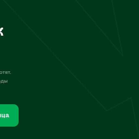
к
отят.
оды
мца