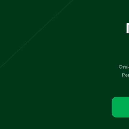
Стан
Ре