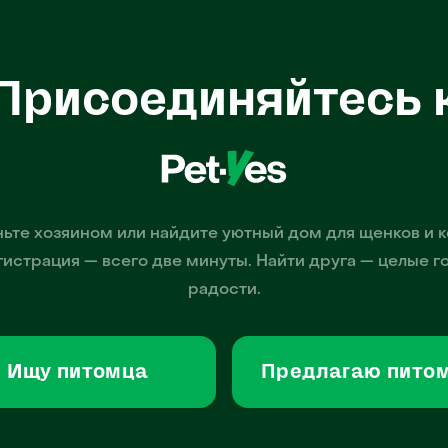
Присоединяйтесь 
ьте хозяином или найдите уютный дом для щенков и к
гистрация — всего две минуты. Найти друга — целые г
радости.
Ищу питомца
Предлагаю пито