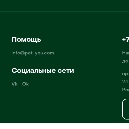
Помощь
+
info@pet-yes.com
На
до
Социальные сети
пр
2Л
Vk
Ok
Ро