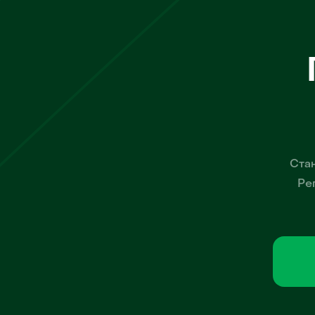
Стан
Ре