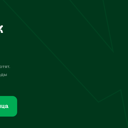
к
отят.
оды
мца