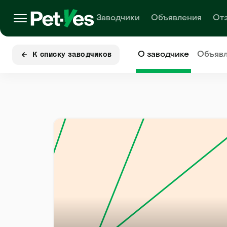
Заводчики
Объявления
От
О заводчике
Объяв
К списку заводчиков