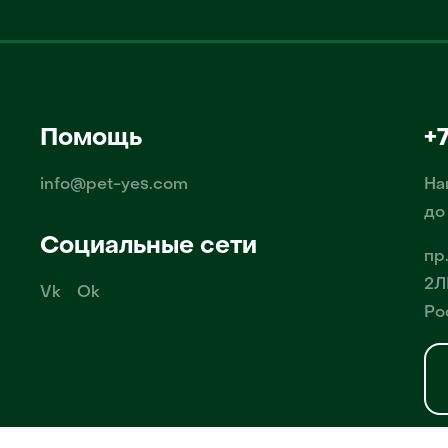
Помощь
+
info@pet-yes.com
На
до
Социальные сети
пр
2Л
Vk
Ok
Ро