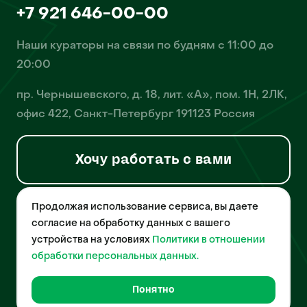
+7 921 646-00-00
Наши кураторы на связи по будням с 11:00 до
20:00
пр. Чернышевского, д. 18, лит. «А», пом. 1Н, 2ЛК,
офис 422, Санкт-Петербург 191123 Россия
Хочу работать с вами
Продолжая использование сервиса, вы даете
© 2026 Pet-Yes. ООО «Биржа домашних животных «Пет-Ес»
осуществляет деятельность в области информационных
согласие на обработку данных с вашего
технологий, деятельность по разработке и эксплуатации
устройства на условиях
Политики в отношении
собственного программного обеспечения, деятельность
порталов в информационно-коммуникационной сети Интернет и
обработки персональных данных.
является правообладателем программы для ЭВМ – «Биржа
домашних животных», свидетельство о регистрации
№2021612018 от 10 февраля 2021 года.
Понятно