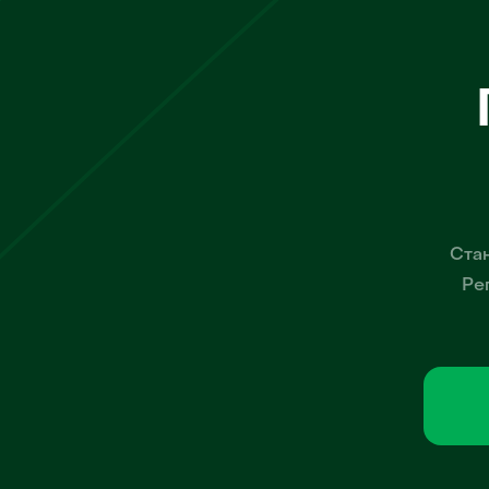
Стан
Ре