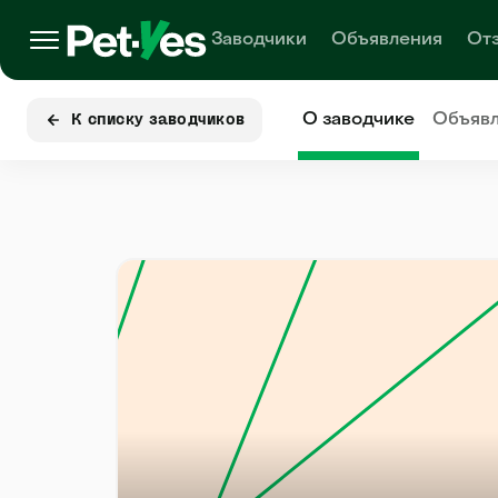
Заводчики
Объявления
От
О заводчике
Объяв
К списку заводчиков