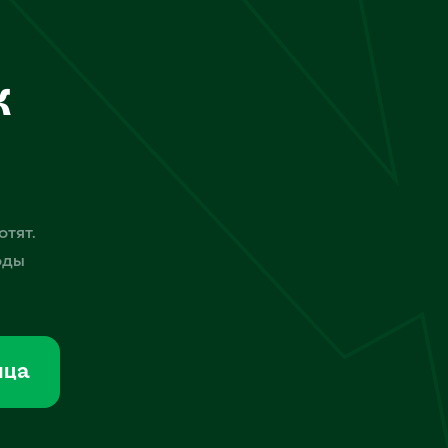
к
отят.
оды
мца