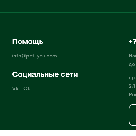
Помощь
+
info@pet-yes.com
На
до
Социальные сети
пр
2Л
Vk
Ok
Ро