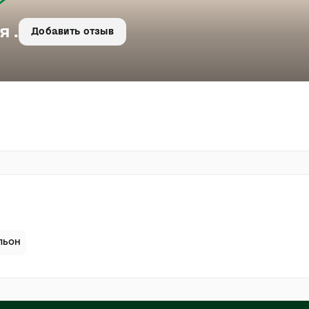
я .
Добавить отзыв
льон