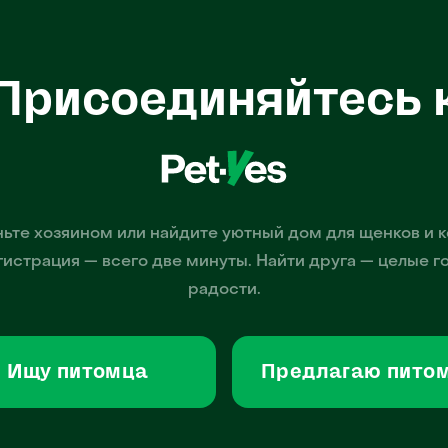
Присоединяйтесь 
ьте хозяином или найдите уютный дом для щенков и к
гистрация — всего две минуты. Найти друга — целые г
радости.
Ищу питомца
Предлагаю пито