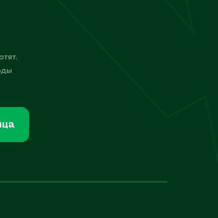
отят.
оды
мца