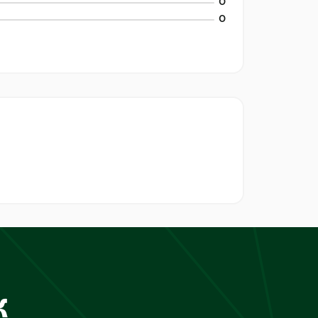
0
0
к