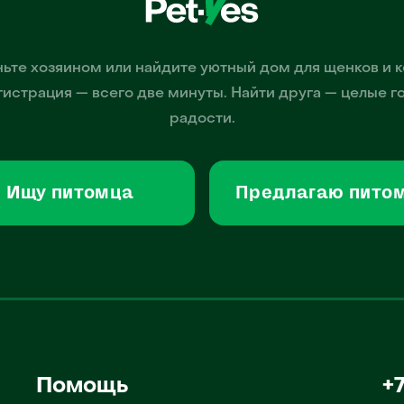
ьте хозяином или найдите уютный дом для щенков и к
гистрация — всего две минуты. Найти друга — целые г
радости.
Ищу питомца
Предлагаю пито
Помощь
+