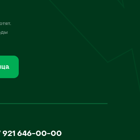
отят.
оды
мца
7 921 646-00-00