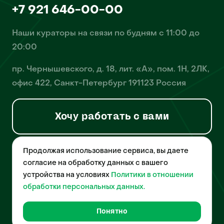
+7 921 646-00-00
Наши кураторы на связи по будням с 11:00 до
20:00
пр. Чернышевского, д. 18, лит. «А», пом. 1Н, 2ЛК,
офис 422, Санкт-Петербург 191123 Россия
Хочу работать с вами
Продолжая использование сервиса, вы даете
© 2026 Pet-Yes. ООО «Биржа домашних животных «Пет-Ес»
осуществляет деятельность в области информационных
согласие на обработку данных с вашего
технологий, деятельность по разработке и эксплуатации
устройства на условиях
Политики в отношении
собственного программного обеспечения, деятельность
порталов в информационно-коммуникационной сети Интернет и
обработки персональных данных.
является правообладателем программы для ЭВМ – «Биржа
домашних животных», свидетельство о регистрации
№2021612018 от 10 февраля 2021 года.
Понятно