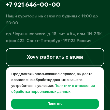
+7 921 646-00-00
Наши кураторы на связи по будням с 11:00 до
20:00
пр. Чернышевского, д. 18, лит. «А», пом. 1Н, 2ЛК,
офис 422, Санкт-Петербург 191123 Россия
Хочу работать с вами
Продолжая использование сервиса, вы даете
© 2026 Pet-Yes. ООО «Биржа домашних животных «Пет-Ес»
осуществляет деятельность в области информационных
согласие на обработку данных с вашего
технологий, деятельность по разработке и эксплуатации
устройства на условиях
Политики в отношении
собственного программного обеспечения, деятельность
порталов в информационно-коммуникационной сети Интернет и
обработки персональных данных.
является правообладателем программы для ЭВМ – «Биржа
домашних животных», свидетельство о регистрации
№2021612018 от 10 февраля 2021 года.
Понятно