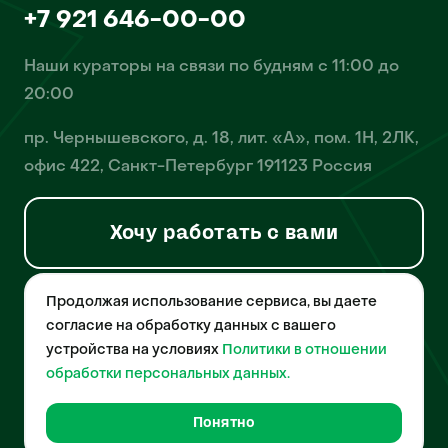
+7 921 646-00-00
Наши кураторы на связи по будням с 11:00 до
20:00
пр. Чернышевского, д. 18, лит. «А», пом. 1Н, 2ЛК,
офис 422, Санкт-Петербург 191123 Россия
Хочу работать с вами
Продолжая использование сервиса, вы даете
© 2026 Pet-Yes. ООО «Биржа домашних животных «Пет-Ес»
осуществляет деятельность в области информационных
согласие на обработку данных с вашего
технологий, деятельность по разработке и эксплуатации
устройства на условиях
Политики в отношении
собственного программного обеспечения, деятельность
порталов в информационно-коммуникационной сети Интернет и
обработки персональных данных.
является правообладателем программы для ЭВМ – «Биржа
домашних животных», свидетельство о регистрации
№2021612018 от 10 февраля 2021 года.
Понятно