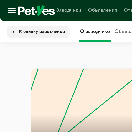
Заводчики
Объявления
От
О заводчике
Объяв
К списку заводчиков