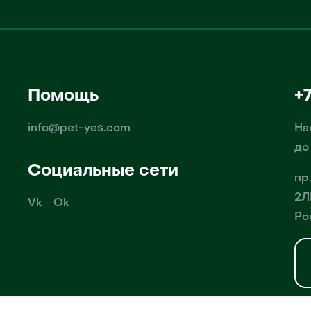
Помощь
+
info@pet-yes.com
На
до
Социальные сети
пр
2Л
Vk
Ok
Ро