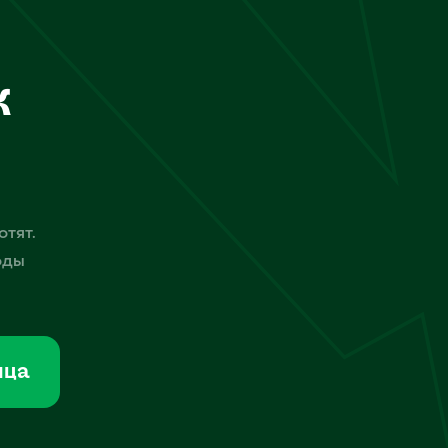
к
отят.
оды
мца