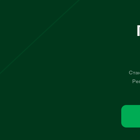
Стан
Ре