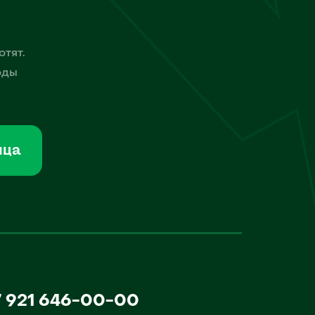
отят.
оды
мца
7 921 646-00-00