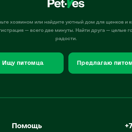
ьте хозяином или найдите уютный дом для щенков и к
гистрация — всего две минуты. Найти друга — целые г
радости.
Ищу питомца
Предлагаю пито
Помощь
+