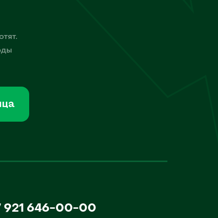
отят.
оды
мца
7 921 646-00-00