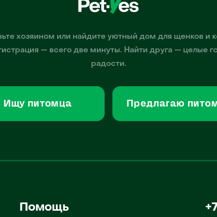
ьте хозяином или найдите уютный дом для щенков и к
гистрация — всего две минуты. Найти друга — целые г
радости.
Ищу питомца
Предлагаю пито
Помощь
+