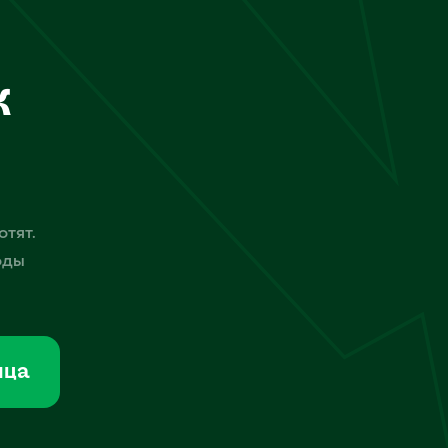
к
отят.
оды
мца