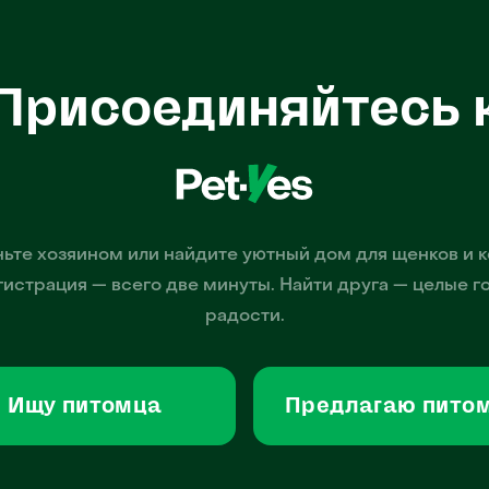
Присоединяйтесь 
ьте хозяином или найдите уютный дом для щенков и к
гистрация — всего две минуты. Найти друга — целые г
радости.
Ищу питомца
Предлагаю пито