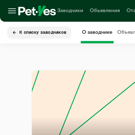
Заводчики
Объявления
От
О заводчике
Объяв
К списку заводчиков