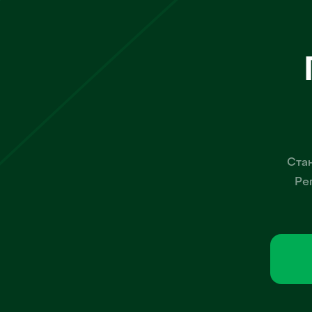
Стан
Ре