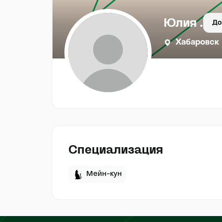
Юлия .
До
Хабаровск
Специализация
Мейн-кун