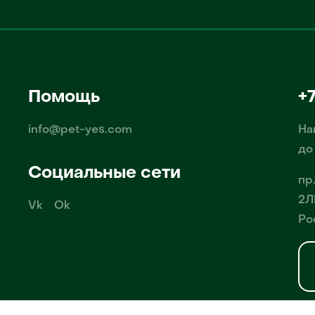
Помощь
+
info@pet-yes.com
На
до
Социальные сети
пр
2Л
Vk
Ok
Ро