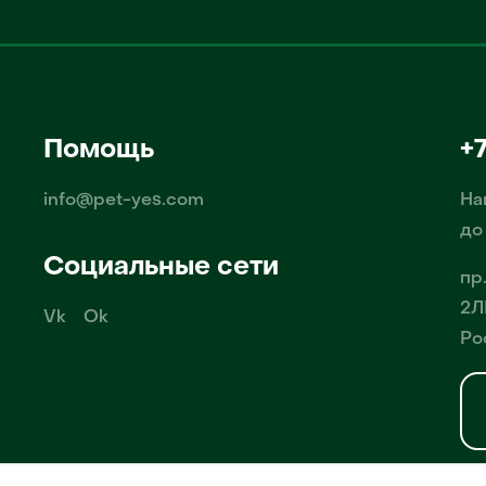
Помощь
+
info@pet-yes.com
На
до
Социальные сети
пр
2Л
Vk
Ok
Ро