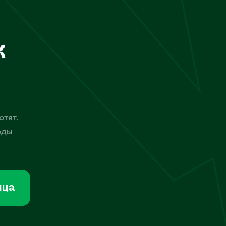
к
отят.
оды
мца