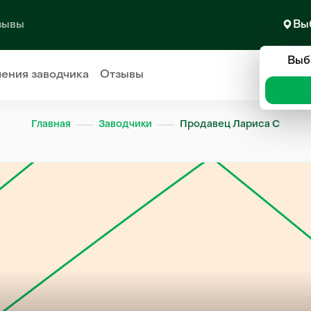
зывы
Вы
Выб
ления
заводчика
Отзывы
Главная
Заводчики
Продавец Лариса С