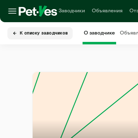
Заводчики
Объявления
От
О заводчике
Объяв
К списку заводчиков