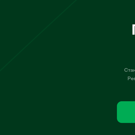
Стан
Ре