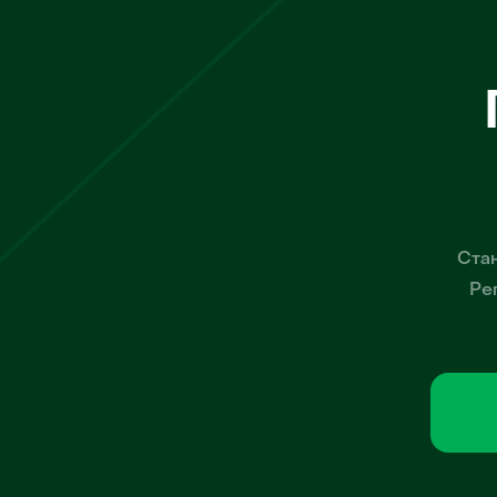
Стан
Ре