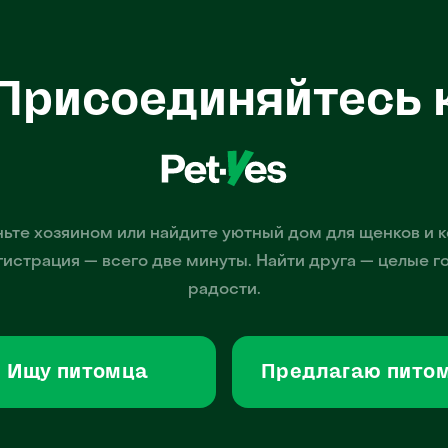
Присоединяйтесь 
ьте хозяином или найдите уютный дом для щенков и к
гистрация — всего две минуты. Найти друга — целые г
радости.
Ищу питомца
Предлагаю пито