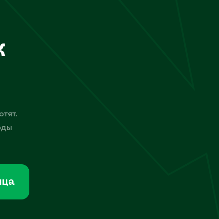
к
отят.
оды
мца