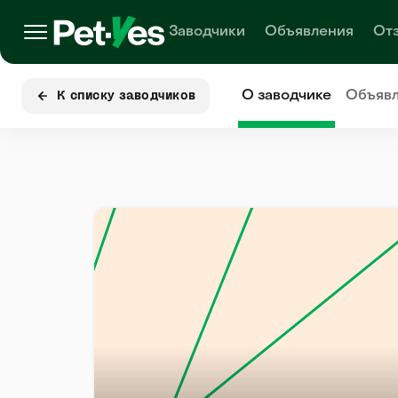
Заводчики
Объявления
От
О заводчике
Объяв
К списку заводчиков