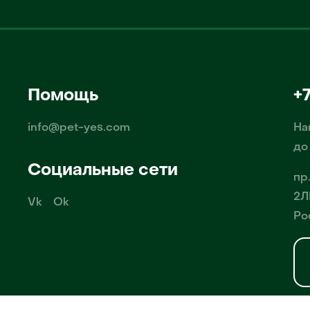
Помощь
+
info@pet-yes.com
На
до
Социальные сети
пр
2Л
Vk
Ok
Ро