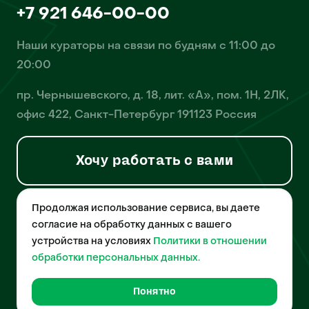
+7 921 646-00-00
Наши кураторы на связи по будням с 11:00 до
20:00
пр. Чернышевского, д. 18, лит. «А», пом. 1Н, 2ЛК,
офис 422, Санкт-Петербург 191123 Россия
Хочу работать с вами
Продолжая использование сервиса, вы даете
© 2026 Pet-Yes. ООО «Биржа домашних животных «Пет-Ес»
осуществляет деятельность в области информационных
согласие на обработку данных с вашего
технологий, деятельность по разработке и эксплуатации
устройства на условиях
Политики в отношении
собственного программного обеспечения, деятельность
порталов в информационно-коммуникационной сети Интернет и
обработки персональных данных.
является правообладателем программы для ЭВМ – «Биржа
домашних животных», свидетельство о регистрации
№2021612018 от 10 февраля 2021 года.
Понятно