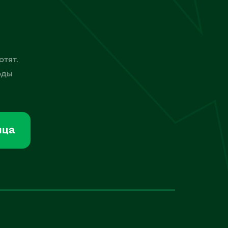
отят.
оды
мца