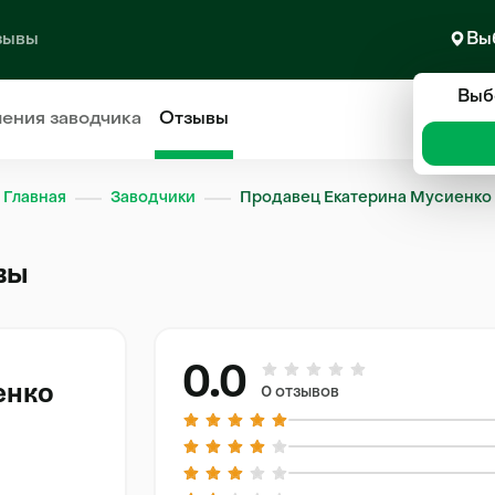
зывы
Вы
Выб
ления
заводчика
Отзывы
Главная
Заводчики
Продавец Екатерина Мусиенко
вы
0.0
енко
0 отзывов