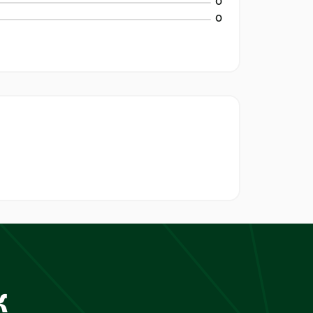
0
0
к