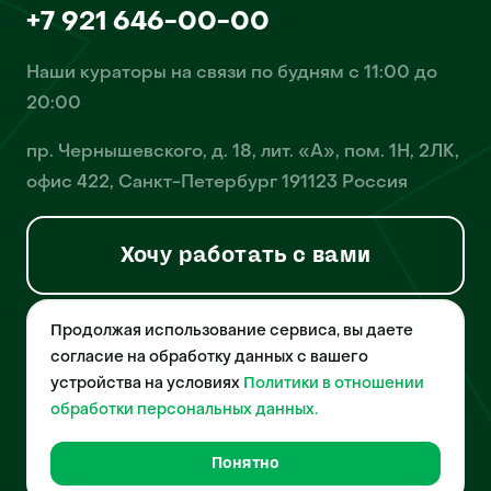
+7 921 646-00-00
Наши кураторы на связи по будням с 11:00 до
20:00
пр. Чернышевского, д. 18, лит. «А», пом. 1Н, 2ЛК,
офис 422, Санкт-Петербург 191123 Россия
Хочу работать с вами
Продолжая использование сервиса, вы даете
© 2026 Pet-Yes. ООО «Биржа домашних животных «Пет-Ес»
осуществляет деятельность в области информационных
согласие на обработку данных с вашего
технологий, деятельность по разработке и эксплуатации
устройства на условиях
Политики в отношении
собственного программного обеспечения, деятельность
порталов в информационно-коммуникационной сети Интернет и
обработки персональных данных.
является правообладателем программы для ЭВМ – «Биржа
домашних животных», свидетельство о регистрации
№2021612018 от 10 февраля 2021 года.
Понятно