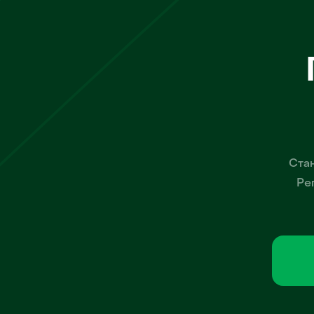
Стан
Ре