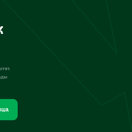
к
отят.
оды
мца