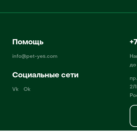
Помощь
+
info@pet-yes.com
На
до
Социальные сети
пр
2Л
Vk
Ok
Ро