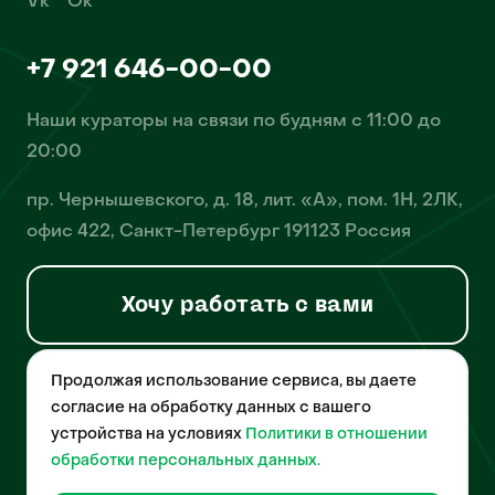
Vk
Ok
+7 921 646-00-00
Наши кураторы на связи по будням с 11:00 до
20:00
пр. Чернышевского, д. 18, лит. «А», пом. 1Н, 2ЛК,
офис 422, Санкт-Петербург 191123 Россия
Хочу работать с вами
Продолжая использование сервиса, вы даете
© 2026 Pet-Yes. ООО «Биржа домашних животных «Пет-Ес»
осуществляет деятельность в области информационных
согласие на обработку данных с вашего
технологий, деятельность по разработке и эксплуатации
устройства на условиях
Политики в отношении
собственного программного обеспечения, деятельность
порталов в информационно-коммуникационной сети Интернет и
обработки персональных данных.
является правообладателем программы для ЭВМ – «Биржа