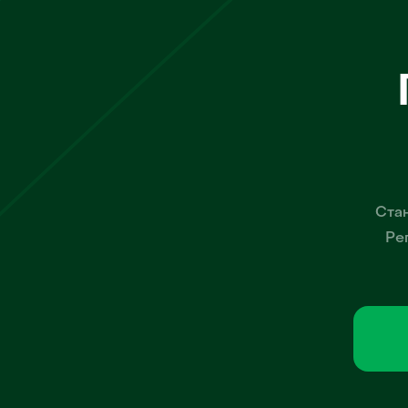
Стан
Ре