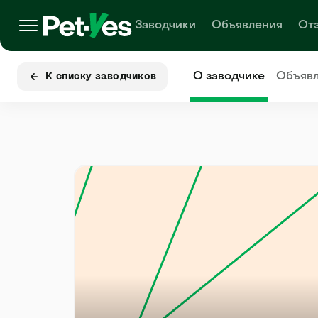
Заводчики
Объявления
От
О заводчике
Объяв
К списку заводчиков