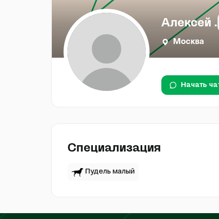
Алексей .
Москва
Начать ча
Специализация
Пудель малый