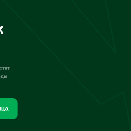
к
отят.
оды
мца