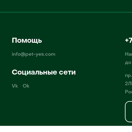
Помощь
+
info@pet-yes.com
На
до
Социальные сети
пр
2Л
Vk
Ok
Ро