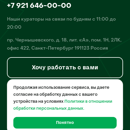
+7 921 646-00-00
Наши кураторы на связи по будням с 11:00 до
20:00
пр. Чернышевского, д. 18, лит. «А», пом. 1Н, 2ЛК,
офис 422, Санкт-Петербург 191123 Россия
Хочу работать с вами
Продолжая использование сервиса, вы даете
© 2026 Pet-Yes. ООО «Биржа домашних животных «Пет-Ес»
осуществляет деятельность в области информационных
согласие на обработку данных с вашего
технологий, деятельность по разработке и эксплуатации
устройства на условиях
Политики в отношении
собственного программного обеспечения, деятельность
порталов в информационно-коммуникационной сети Интернет и
обработки персональных данных.
является правообладателем программы для ЭВМ – «Биржа
домашних животных», свидетельство о регистрации
№2021612018 от 10 февраля 2021 года.
Понятно