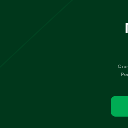
Стан
Ре