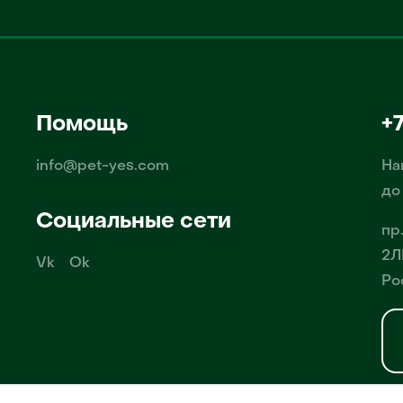
Помощь
+
info@pet-yes.com
На
до
Социальные сети
пр
2Л
Vk
Ok
Ро