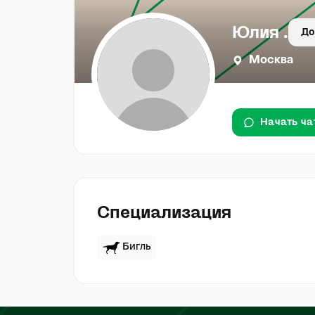
Юлия .
До
Москва
Начать ча
Специализация
Бигль