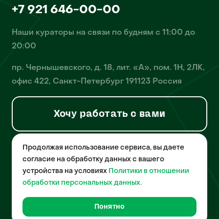
+7 921 646-00-00
Наши кураторы на связи по будням с 11:00 до
20:00
пр. Чернышевского, д. 18, лит. «А», пом. 1Н, 2ЛК,
офис 422, Санкт-Петербург 191123 Россия
Хочу работать с вами
Продолжая использование сервиса, вы даете
© 2026 Pet-Yes. ООО «Биржа домашних животных «Пет-Ес»
осуществляет деятельность в области информационных
согласие на обработку данных с вашего
технологий, деятельность по разработке и эксплуатации
устройства на условиях
Политики в отношении
собственного программного обеспечения, деятельность
порталов в информационно-коммуникационной сети Интернет и
обработки персональных данных.
является правообладателем программы для ЭВМ – «Биржа
домашних животных», свидетельство о регистрации
№2021612018 от 10 февраля 2021 года.
Понятно