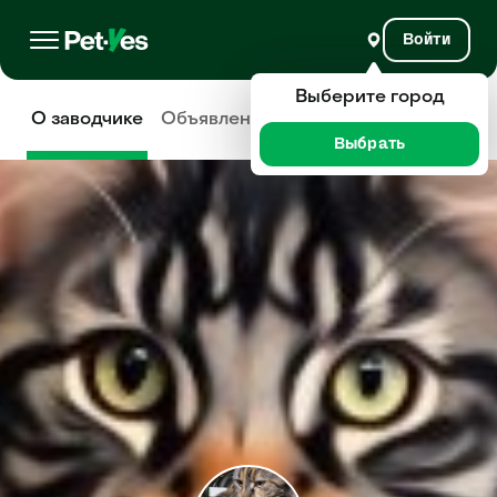
Войти
Выберите город
О заводчике
Объявления
Отзывы
Выбрать