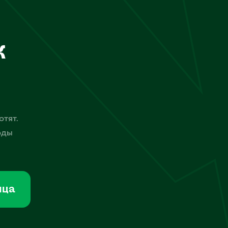
к
отят.
оды
мца