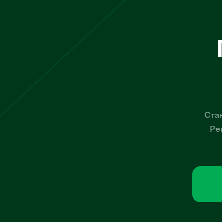
Стан
Ре