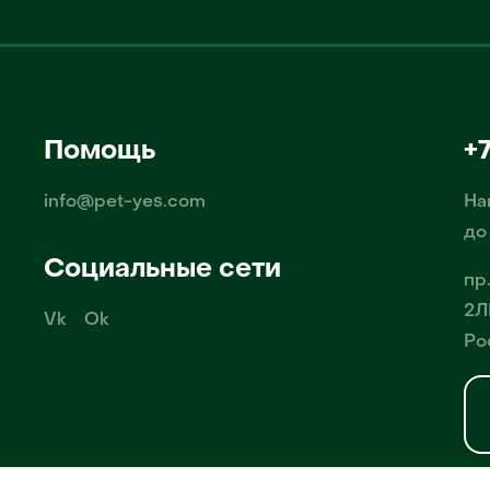
Помощь
+
info@pet-yes.com
На
до
Социальные сети
пр
2Л
Vk
Ok
Ро