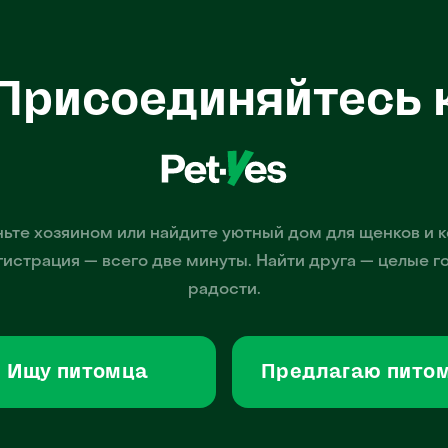
Присоединяйтесь 
ьте хозяином или найдите уютный дом для щенков и к
гистрация — всего две минуты. Найти друга — целые г
радости.
Ищу питомца
Предлагаю пито