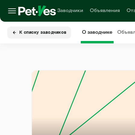
Заводчики
Объявления
От
О заводчике
Объяв
К списку заводчиков