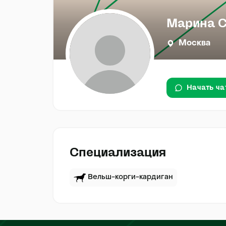
Марина 
Москва
Начать ча
Специализация
Вельш-корги-кардиган