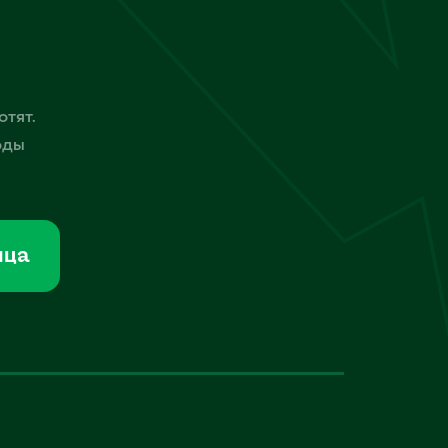
отят.
оды
мца