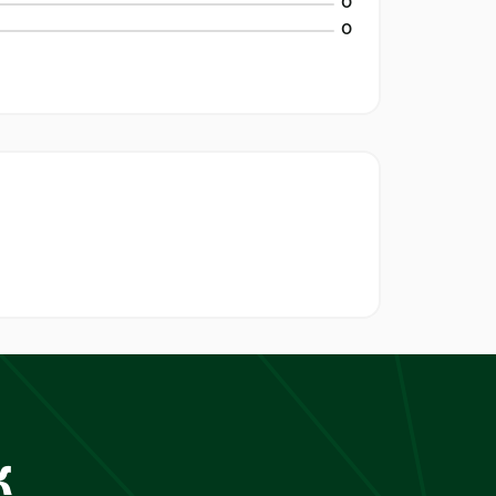
0
0
к