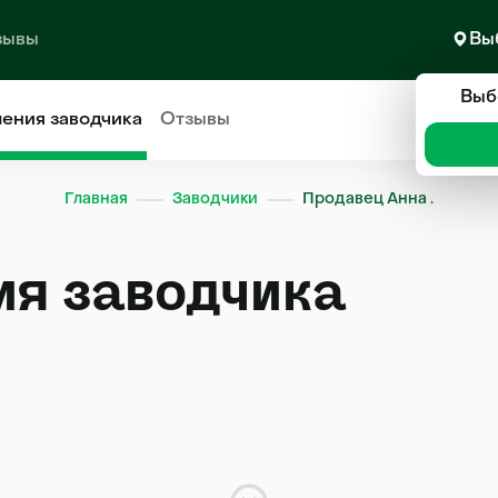
зывы
Вы
Выб
ления
заводчика
Отзывы
Главная
Заводчики
Продавец Анна .
ия заводчика