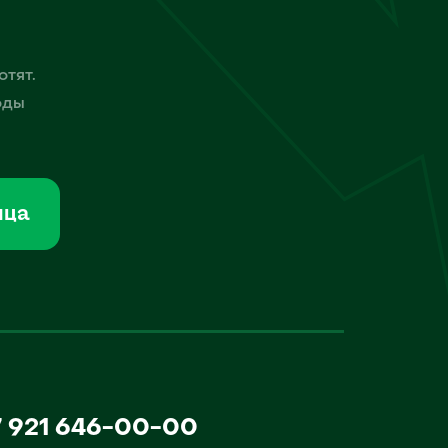
отят.
оды
мца
7 921 646-00-00