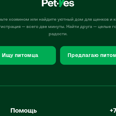
ьте хозяином или найдите уютный дом для щенков и к
гистрация — всего две минуты. Найти друга — целые г
радости.
Ищу питомца
Предлагаю пито
Помощь
+