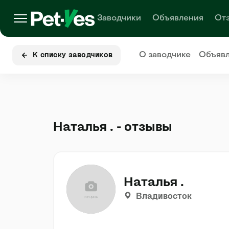
Заводчики
Объявления
От
О заводчике
Объяв
К списку заводчиков
Наталья . - отзывы
Наталья .
Владивосток