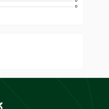
0
0
к