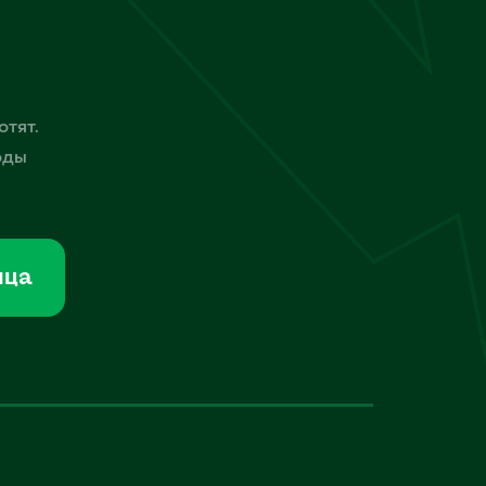
отят.
оды
мца