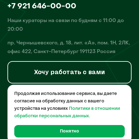
+7 921 646-00-00
Наши кураторы на связи по будням с 11:00 до
20:00
пр. Чернышевского, д. 18, лит. «А», пом. 1Н, 2ЛК,
офис 422, Санкт-Петербург 191123 Россия
Хочу работать с вами
Продолжая использование сервиса, вы даете
© 2026 Pet-Yes. ООО «Биржа домашних животных «Пет-Ес»
осуществляет деятельность в области информационных
согласие на обработку данных с вашего
технологий, деятельность по разработке и эксплуатации
устройства на условиях
Политики в отношении
собственного программного обеспечения, деятельность
порталов в информационно-коммуникационной сети Интернет и
обработки персональных данных.
является правообладателем программы для ЭВМ – «Биржа
домашних животных», свидетельство о регистрации
№2021612018 от 10 февраля 2021 года.
Понятно