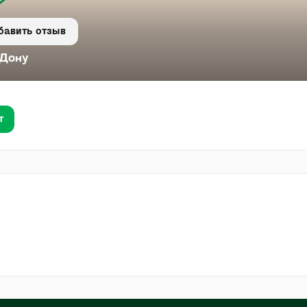
бавить отзыв
-Дону
т