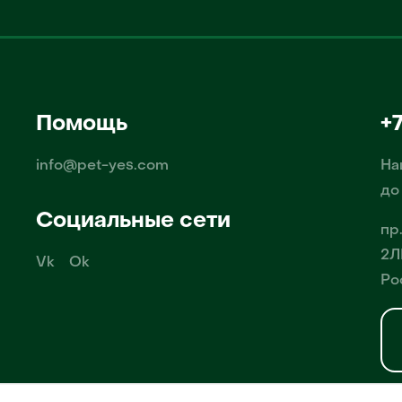
Помощь
+
info@pet-yes.com
На
до
Социальные сети
пр
2Л
Vk
Ok
Ро