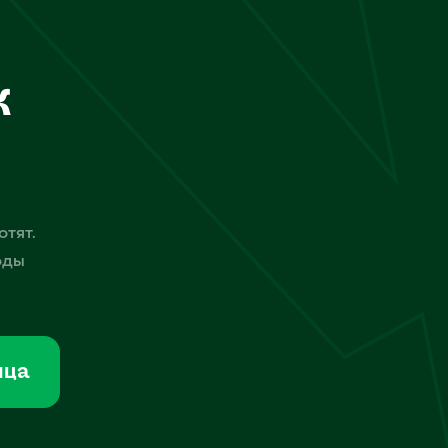
к
отят.
оды
мца