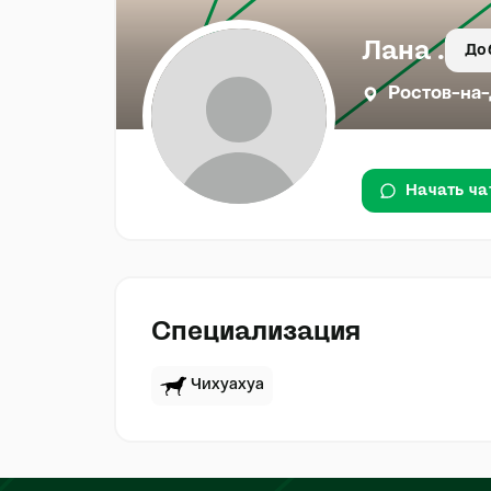
Лана .
До
Ростов-на
Начать ча
Специализация
Чихуахуа