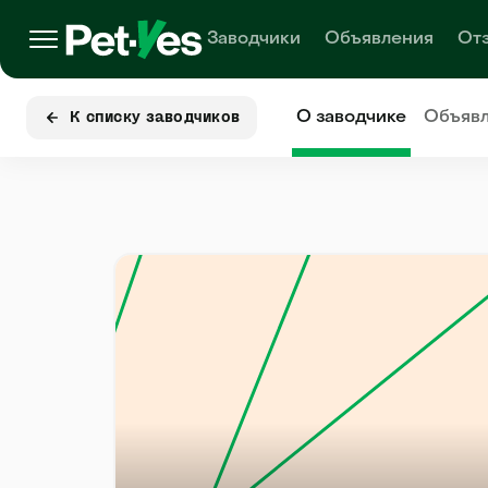
Заводчики
Объявления
От
О заводчике
Объяв
К списку заводчиков