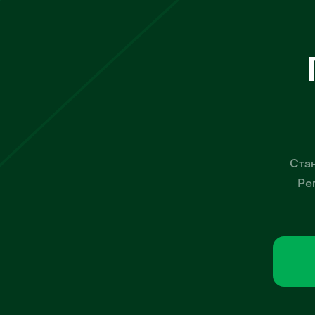
Стан
Ре