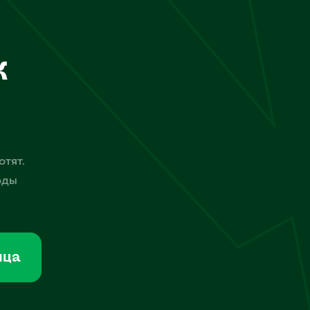
к
отят.
оды
мца