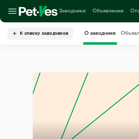
Заводчики
Объявления
От
О заводчике
Объяв
К списку заводчиков