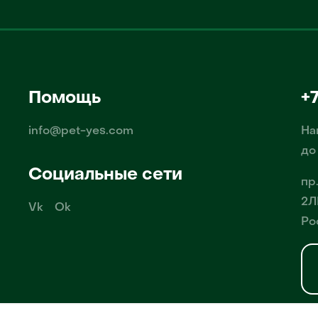
Помощь
+
info@pet-yes.com
На
до
Социальные сети
пр
2Л
Vk
Ok
Ро