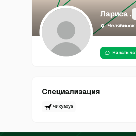
Лариса .
Челябинск
Начать ча
Специализация
Чихуахуа