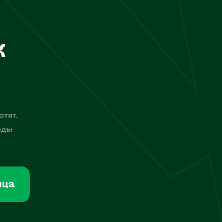
к
отят.
оды
мца