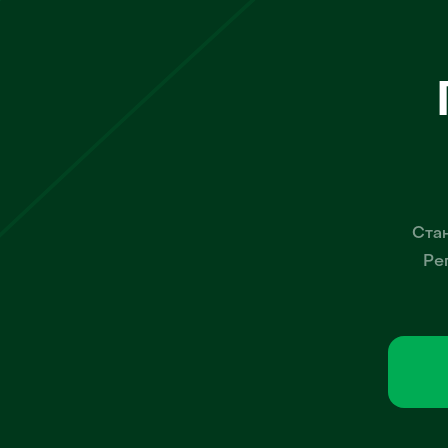
Стан
Ре