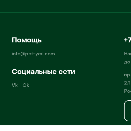
Помощь
+
info@pet-yes.com
На
до
Социальные сети
пр
2Л
Vk
Ok
Ро