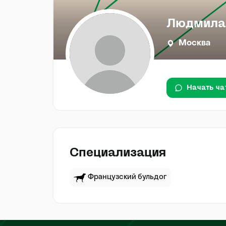
Людмила 
Москва
Начать ча
Специализация
Французский бульдог