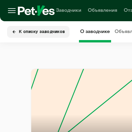
Заводчики
Объявления
От
О заводчике
Объяв
К списку заводчиков