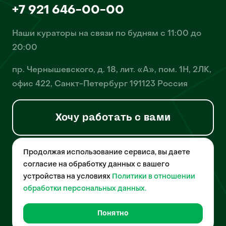
+7 921 646-00-00
Наши кураторы на связи по будням с 11:00 до
20:00
пр. Чернышевского, д. 18, лит. «А», пом. 1Н, 2ЛК,
офис 422, Санкт-Петербург 191123 Россия
Хочу работать с вами
Продолжая использование сервиса, вы даете
© 2026 Pet-Yes. ООО «Биржа домашних животных «Пет-Ес»
осуществляет деятельность в области информационных
согласие на обработку данных с вашего
технологий, деятельность по разработке и эксплуатации
устройства на условиях
Политики в отношении
собственного программного обеспечения, деятельность
порталов в информационно-коммуникационной сети Интернет и
обработки персональных данных.
является правообладателем программы для ЭВМ – «Биржа
домашних животных», свидетельство о регистрации
№2021612018 от 10 февраля 2021 года.
Понятно