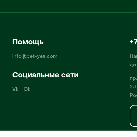
Помощь
+
info@pet-yes.com
На
до
Социальные сети
пр
2Л
Vk
Ok
Ро