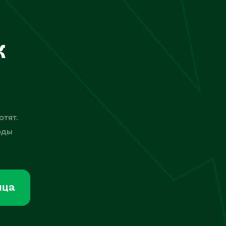
к
отят.
оды
мца