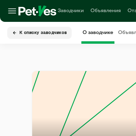
Заводчики
Объявления
От
О заводчике
Объяв
К списку заводчиков