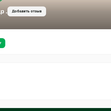
р .
Добавить отзыв
т