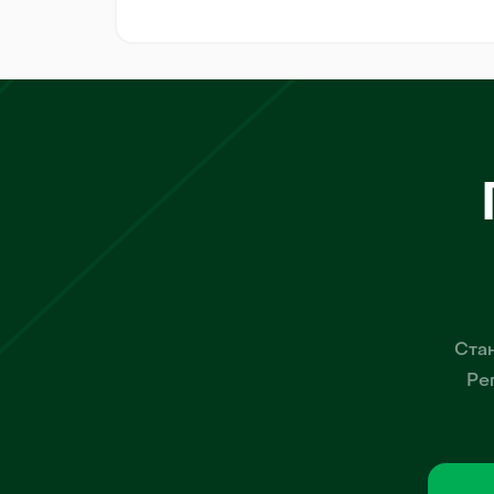
Стан
Ре