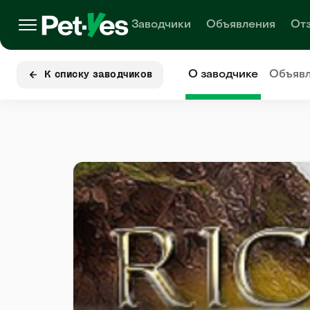
Заводчики
Объявления
От
О заводчике
Объяв
К списку заводчиков