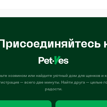
Присоединяйтесь 
ьте хозяином или найдите уютный дом для щенков и к
гистрация — всего две минуты. Найти друга — целые г
радости.