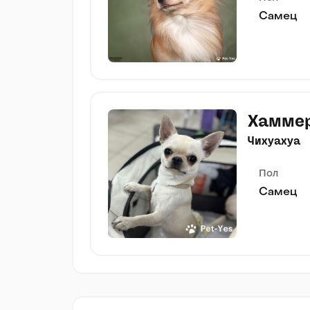
Самец
Хамме
Чихуахуа
Пол
Самец