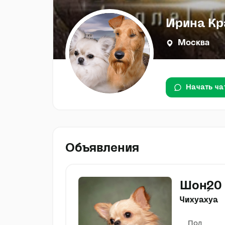
Ирина Кр
Москва
Начать ча
Объявления
Шон
20
Чихуахуа
Пол