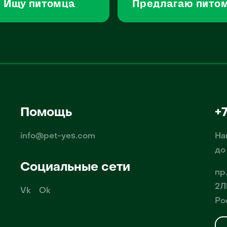
Ищу питомца
Предлагаю пито
Помощь
+
info@pet-yes.com
На
до
Социальные сети
пр
2Л
Vk
Ok
Ро