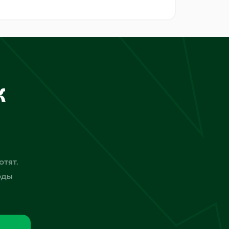
к
отят.
оды