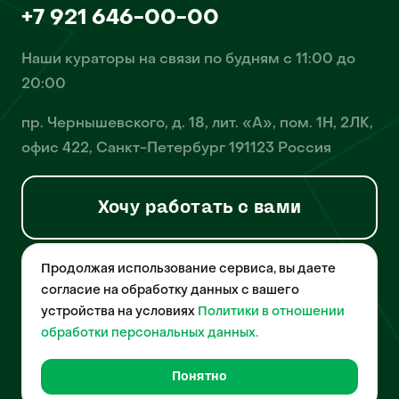
+7 921 646-00-00
Наши кураторы на связи по будням с 11:00 до
20:00
пр. Чернышевского, д. 18, лит. «А», пом. 1Н, 2ЛК,
офис 422, Санкт-Петербург 191123 Россия
Хочу работать с вами
Продолжая использование сервиса, вы даете
© 2026 Pet-Yes. ООО «Биржа домашних животных «Пет-Ес»
осуществляет деятельность в области информационных
согласие на обработку данных с вашего
технологий, деятельность по разработке и эксплуатации
устройства на условиях
Политики в отношении
собственного программного обеспечения, деятельность
порталов в информационно-коммуникационной сети Интернет и
обработки персональных данных.
является правообладателем программы для ЭВМ – «Биржа
домашних животных», свидетельство о регистрации
№2021612018 от 10 февраля 2021 года.
Понятно