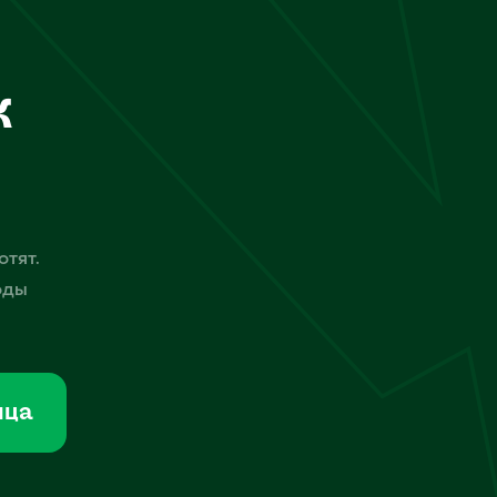
к
отят.
оды
мца