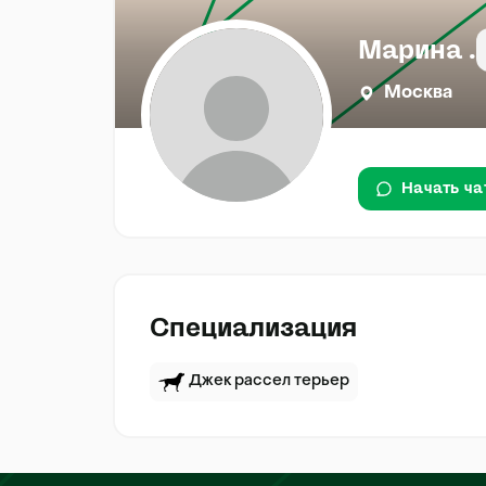
Марина .
Москва
Начать ча
Специализация
Джек рассел терьер