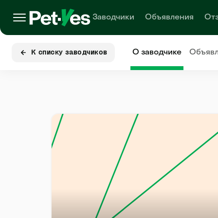
Заводчики
Объявления
От
О заводчике
Объяв
К списку заводчиков