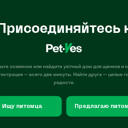
Присоединяйтесь 
ьте хозяином или найдите уютный дом для щенков и к
гистрация — всего две минуты. Найти друга — целые г
радости.
Ищу питомца
Предлагаю пито