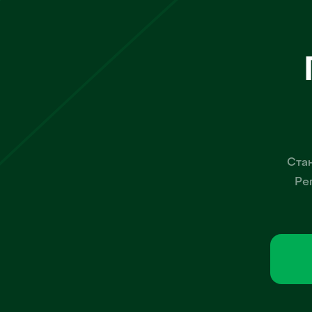
Стан
Ре