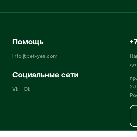
Помощь
+
info@pet-yes.com
На
до
Социальные сети
пр
2Л
Vk
Ok
Ро