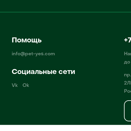
Помощь
+
info@pet-yes.com
На
до
Социальные сети
пр
2Л
Vk
Ok
Ро