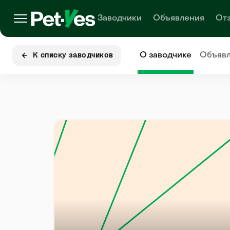
Заводчики
Объявления
От
О заводчике
Объяв
К списку заводчиков