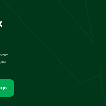
к
отят.
оды
мца