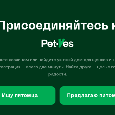
Присоединяйтесь 
ьте хозяином или найдите уютный дом для щенков и к
гистрация — всего две минуты. Найти друга — целые г
радости.
Ищу питомца
Предлагаю пито