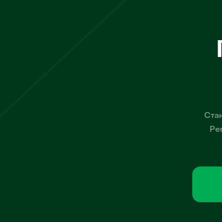
Стан
Ре