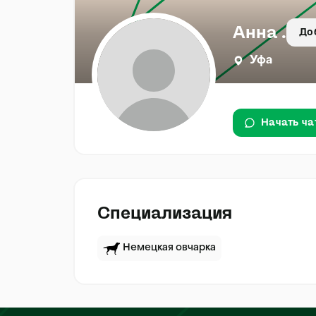
Анна .
До
Уфа
Начать ча
Специализация
Немецкая овчарка