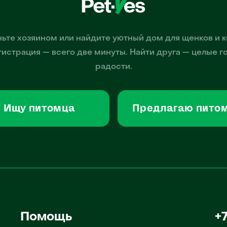
ьте хозяином или найдите уютный дом для щенков и к
гистрация — всего две минуты. Найти друга — целые г
радости.
Ищу питомца
Предлагаю пито
Помощь
+