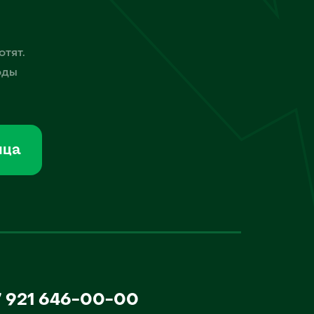
отят.
оды
мца
7 921 646-00-00