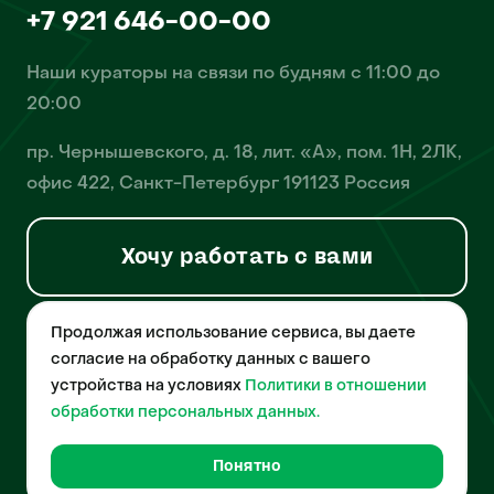
+7 921 646-00-00
Наши кураторы на связи по будням с 11:00 до
20:00
пр. Чернышевского, д. 18, лит. «А», пом. 1Н, 2ЛК,
офис 422, Санкт-Петербург 191123 Россия
Хочу работать с вами
Продолжая использование сервиса, вы даете
© 2026 Pet-Yes. ООО «Биржа домашних животных «Пет-Ес»
осуществляет деятельность в области информационных
согласие на обработку данных с вашего
технологий, деятельность по разработке и эксплуатации
устройства на условиях
Политики в отношении
собственного программного обеспечения, деятельность
порталов в информационно-коммуникационной сети Интернет и
обработки персональных данных.
является правообладателем программы для ЭВМ – «Биржа
домашних животных», свидетельство о регистрации
№2021612018 от 10 февраля 2021 года.
Понятно