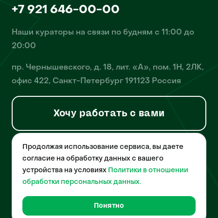
+7 921 646-00-00
Наши кураторы на связи по будням с 11:00 до
20:00
пр. Чернышевского, д. 18, лит. «А», пом. 1Н, 2ЛК,
офис 422, Санкт-Петербург 191123 Россия
Хочу работать с вами
Продолжая использование сервиса, вы даете
© 2026 Pet-Yes. ООО «Биржа домашних животных «Пет-Ес»
осуществляет деятельность в области информационных
согласие на обработку данных с вашего
технологий, деятельность по разработке и эксплуатации
устройства на условиях
Политики в отношении
собственного программного обеспечения, деятельность
порталов в информационно-коммуникационной сети Интернет и
обработки персональных данных.
является правообладателем программы для ЭВМ – «Биржа
домашних животных», свидетельство о регистрации
№2021612018 от 10 февраля 2021 года.
Понятно