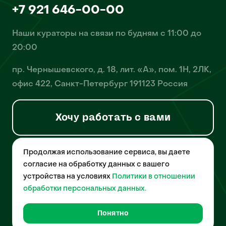
+7 921 646-00-00
Наши кураторы на связи по будням с 11:00 до
20:00
пр. Чернышевского, д. 18, лит. «А», пом. 1Н, 2ЛК,
офис 422, Санкт-Петербург 191123 Россия
Хочу работать с вами
Продолжая использование сервиса, вы даете
© 2026 Pet-Yes. ООО «Биржа домашних животных «Пет-Ес»
осуществляет деятельность в области информационных
согласие на обработку данных с вашего
технологий, деятельность по разработке и эксплуатации
устройства на условиях
Политики в отношении
собственного программного обеспечения, деятельность
порталов в информационно-коммуникационной сети Интернет и
обработки персональных данных.
является правообладателем программы для ЭВМ – «Биржа
домашних животных», свидетельство о регистрации
№2021612018 от 10 февраля 2021 года.
Понятно