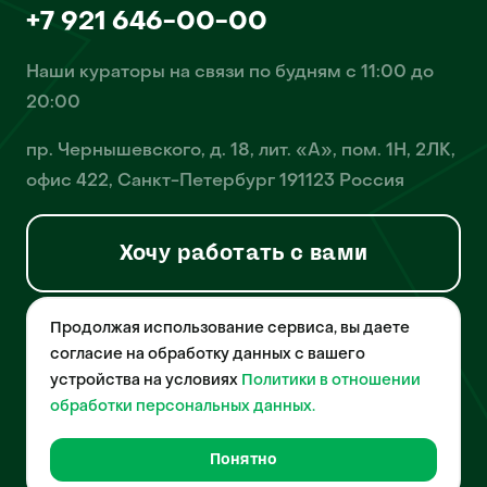
+7 921 646-00-00
Наши кураторы на связи по будням с 11:00 до
20:00
пр. Чернышевского, д. 18, лит. «А», пом. 1Н, 2ЛК,
офис 422, Санкт-Петербург 191123 Россия
Хочу работать с вами
Продолжая использование сервиса, вы даете
© 2026 Pet-Yes. ООО «Биржа домашних животных «Пет-Ес»
осуществляет деятельность в области информационных
согласие на обработку данных с вашего
технологий, деятельность по разработке и эксплуатации
устройства на условиях
Политики в отношении
собственного программного обеспечения, деятельность
порталов в информационно-коммуникационной сети Интернет и
обработки персональных данных.
является правообладателем программы для ЭВМ – «Биржа
домашних животных», свидетельство о регистрации
№2021612018 от 10 февраля 2021 года.
Понятно