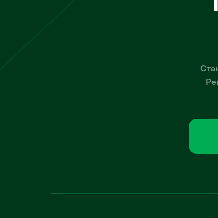
Стан
Ре