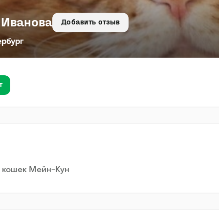
 Иванова
Добавить отзыв
ербург
т
а кошек Мейн-Кун