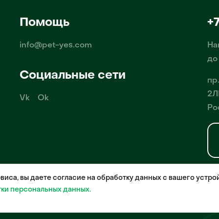
Помощь
+
info@pet-yes.com
На
до
Социальные сети
пр
2Л
Vk
Ok
Ро
иса, вы даете согласие на обработку данных с вашего устро
-Ес» осуществляет деятельность в области информационных технологи
о обеспечения, деятельность порталов в информационно-коммуникацио
тки персональных данных.
жа домашних животных», свидетельство о регистрации №2021612018 от