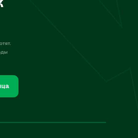
к
отят.
оды
мца