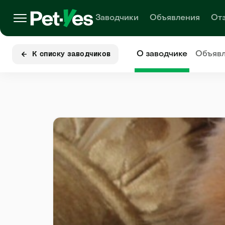
Заводчики
Объявления
От
О заводчике
Объяв
К списку заводчиков