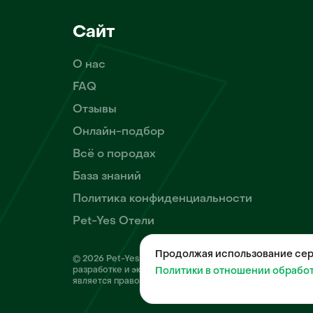
Сайт
О нас
FAQ
Отзывы
Онлайн-подбор
Всё о породах
База знаний
Политика конфиденциальности
Pet-Yes Отели
Продолжая использование серв
© 2026 Pet-Yes. ООО «Биржа домашних животных «Пет
разработке и эксплуатации собственного программног
Политики в отношении обрабо
является правообладателем программы для ЭВМ – «Бир