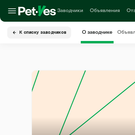
Заводчики
Объявления
От
О заводчике
Объяв
К списку заводчиков