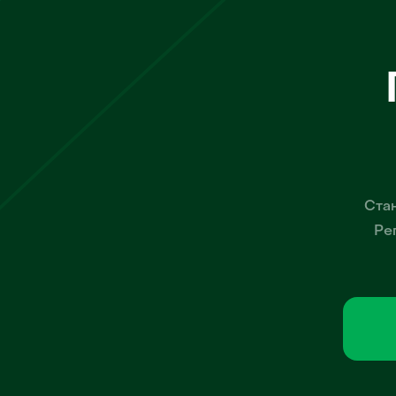
Стан
Ре