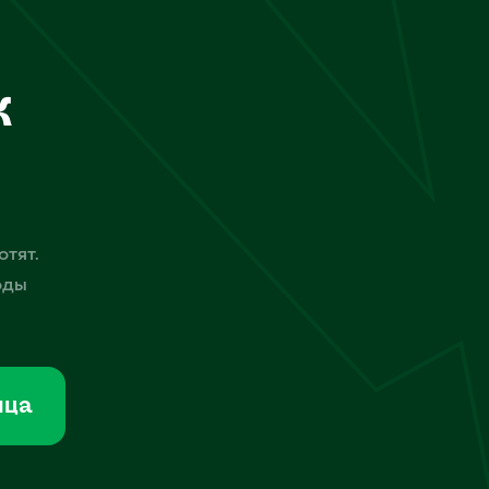
к
отят.
оды
мца