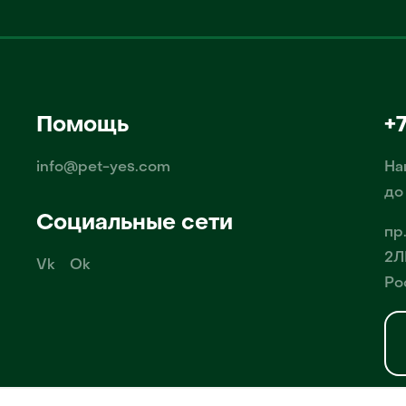
Помощь
+
info@pet-yes.com
На
до
Социальные сети
пр
2Л
Vk
Ok
Ро