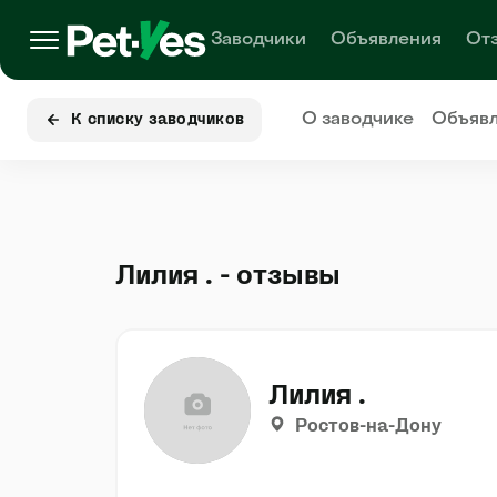
Заводчики
Объявления
От
О заводчике
Объяв
К списку заводчиков
Лилия . - отзывы
Лилия .
Ростов-на-Дону