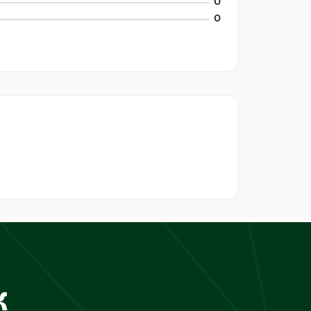
0
0
к