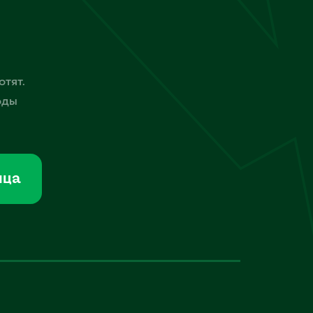
отят.
оды
мца