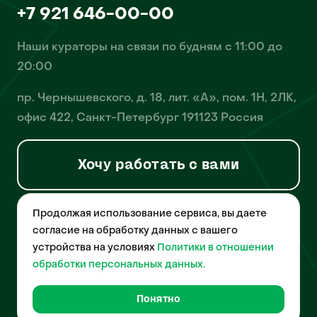
+7 921 646-00-00
Наши кураторы на связи по будням с 11:00 до
20:00
пр. Чернышевского, д. 18, лит. «А», пом. 1Н, 2ЛК,
офис 422, Санкт-Петербург 191123 Россия
Хочу работать с вами
Продолжая использование сервиса, вы даете
© 2026 Pet-Yes. ООО «Биржа домашних животных «Пет-Ес»
осуществляет деятельность в области информационных
согласие на обработку данных с вашего
технологий, деятельность по разработке и эксплуатации
устройства на условиях
Политики в отношении
собственного программного обеспечения, деятельность
порталов в информационно-коммуникационной сети Интернет и
обработки персональных данных.
является правообладателем программы для ЭВМ – «Биржа
домашних животных», свидетельство о регистрации
№2021612018 от 10 февраля 2021 года.
Понятно