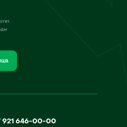
отят.
оды
мца
7 921 646-00-00