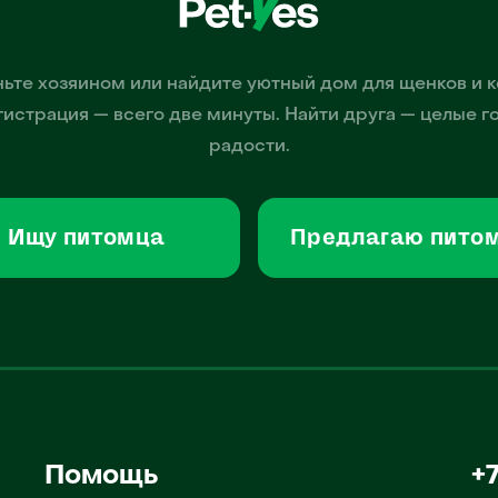
ьте хозяином или найдите уютный дом для щенков и к
гистрация — всего две минуты. Найти друга — целые г
радости.
Ищу питомца
Предлагаю пито
Помощь
+