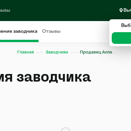
зывы
Вы
Выб
ления
заводчика
Отзывы
Главная
Заводчики
Продавец Алла .
ия заводчика